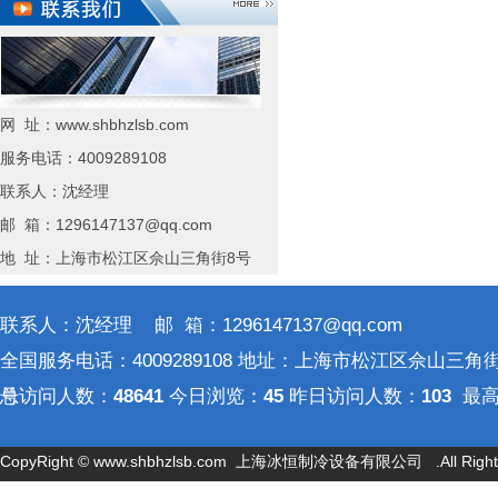
网 址：www.shbhzlsb.com
服务电话：4009289108
联系人：沈经理
邮 箱：1296147137@qq.com
地 址：上海市松江区佘山三角街8号
联系人：沈经理 邮 箱：1296147137@qq.com
全国服务电话：4009289108 地址：上海市松江区佘山三角街
号
总访问人数：
48641
今日浏览：
45
昨日访问人数：
103
最高
问人数：
521
CopyRight ©
www.shbhzlsb.com
上海冰恒制冷设备有限公司 .All Rights 